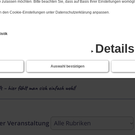
 zulassen möchten. Bitte beachten Sie, dass auf Basis Ihrer Einstellungen womögli
 in den Cookie-Einstellungen unter Datenschutzerklärung anpassen.
ten, Seminaren und Freizeiten.
istik
Detail
inen Alltag bekommen
Auswahl bestätigen
inem Glauben
 – hier fühlt man sich einfach wohl!
der Veranstaltung