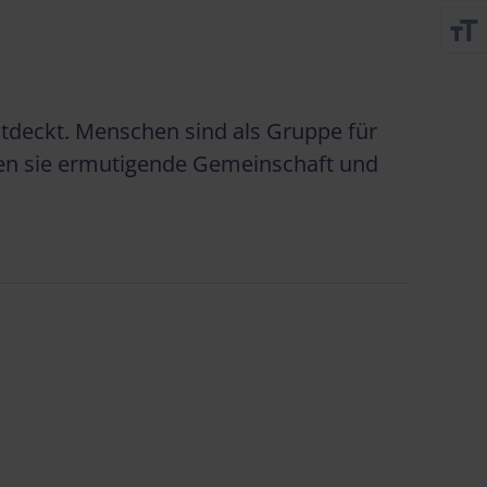
format_size
entdeckt. Menschen sind als Gruppe für
ben sie ermutigende Gemeinschaft und