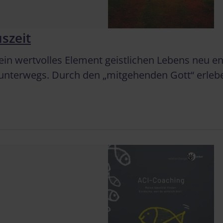
szeit
s ein wertvolles Element geistlichen Lebens neu 
 unterwegs. Durch den „mitgehenden Gott“ erle