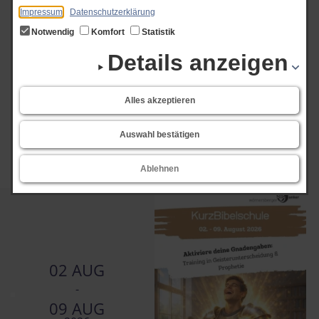
Impressum
Datenschutzerklärung
Hilfreiche Impulse und eine wunderbare Gemeinschaft – hier fühlt man sich
Notwendig
Komfort
Statistik
einfach wohl!
Details anzeigen
Alles akzeptieren
Art der Veranstaltung
Auswahl bestätigen
Ablehnen
02 AUG
-
09 AUG