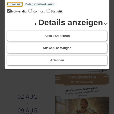
Impressum
Datenschutzerklärung
Hilfreiche Impulse und eine wunderbare Gemeinschaft – hier fühlt man sich
Notwendig
Komfort
Statistik
einfach wohl!
Details anzeigen
Alles akzeptieren
Art der Veranstaltung
Auswahl bestätigen
Ablehnen
02 AUG
-
09 AUG