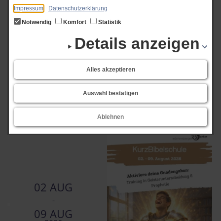
Impressum
Datenschutzerklärung
Hilfreiche Impulse und eine wunderbare Gemeinschaft – hier fühlt man sich
Notwendig
Komfort
Statistik
einfach wohl!
Details anzeigen
Alles akzeptieren
Art der Veranstaltung
Auswahl bestätigen
Ablehnen
02 AUG
-
09 AUG