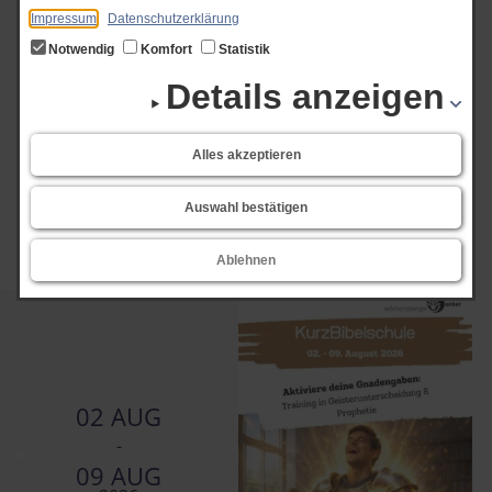
Impressum
Datenschutzerklärung
Hilfreiche Impulse und eine wunderbare Gemeinschaft – hier fühlt man sich
Notwendig
Komfort
Statistik
einfach wohl!
Details anzeigen
Alles akzeptieren
Art der Veranstaltung
Auswahl bestätigen
Ablehnen
02 AUG
-
09 AUG