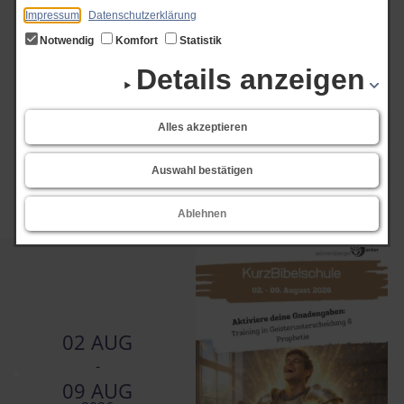
Impressum
Datenschutzerklärung
Hilfreiche Impulse und eine wunderbare Gemeinschaft – hier fühlt man sich
Notwendig
Komfort
Statistik
einfach wohl!
Details anzeigen
Alles akzeptieren
Art der Veranstaltung
Auswahl bestätigen
Ablehnen
02 AUG
-
09 AUG