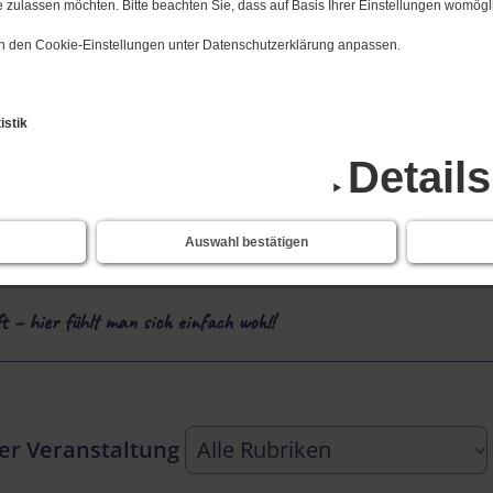
 zulassen möchten. Bitte beachten Sie, dass auf Basis Ihrer Einstellungen womögli
 in den Cookie-Einstellungen unter Datenschutzerklärung anpassen.
ten, Seminaren und Freizeiten.
istik
Detail
inen Alltag bekommen
Auswahl bestätigen
inem Glauben
 – hier fühlt man sich einfach wohl!
der Veranstaltung