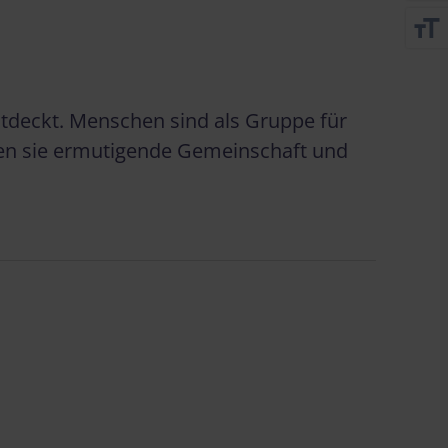
format_size
entdeckt. Menschen sind als Gruppe für
ben sie ermutigende Gemeinschaft und