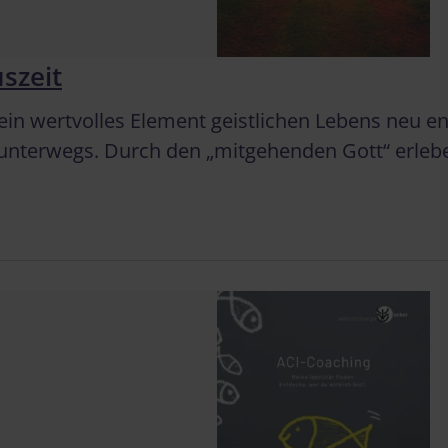
szeit
s ein wertvolles Element geistlichen Lebens neu 
 unterwegs. Durch den „mitgehenden Gott“ erle